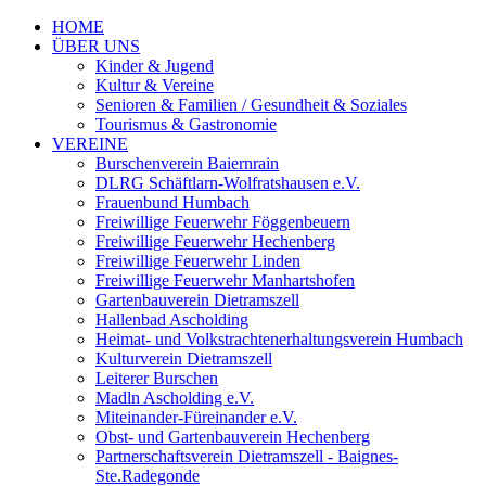
HOME
ÜBER UNS
Kinder & Jugend
Kultur & Vereine
Senioren & Familien / Gesundheit & Soziales
Tourismus & Gastronomie
VEREINE
Burschenverein Baiernrain
DLRG Schäftlarn-Wolfratshausen e.V.
Frauenbund Humbach
Freiwillige Feuerwehr Föggenbeuern
Freiwillige Feuerwehr Hechenberg
Freiwillige Feuerwehr Linden
Freiwillige Feuerwehr Manhartshofen
Gartenbauverein Dietramszell
Hallenbad Ascholding
Heimat- und Volkstrachtenerhaltungsverein Humbach
Kulturverein Dietramszell
Leiterer Burschen
Madln Ascholding e.V.
Miteinander-Füreinander e.V.
Obst- und Gartenbauverein Hechenberg
Partnerschaftsverein Dietramszell - Baignes-
Ste.Radegonde