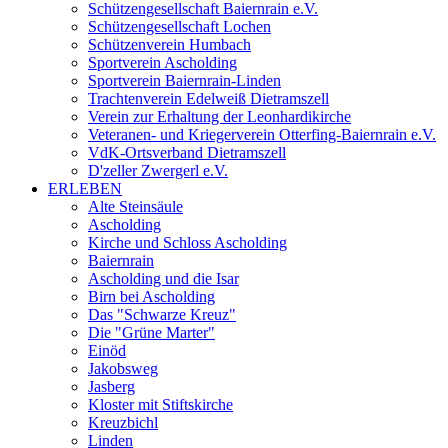
Schützengesellschaft Baiernrain e.V.
Schützengesellschaft Lochen
Schützenverein Humbach
Sportverein Ascholding
Sportverein Baiernrain-Linden
Trachtenverein Edelweiß Dietramszell
Verein zur Erhaltung der Leonhardikirche
Veteranen- und Kriegerverein Otterfing-Baiernrain e.V.
VdK-Ortsverband Dietramszell
D'zeller Zwergerl e.V.
ERLEBEN
Alte Steinsäule
Ascholding
Kirche und Schloss Ascholding
Baiernrain
Ascholding und die Isar
Birn bei Ascholding
Das "Schwarze Kreuz"
Die "Grüne Marter"
Einöd
Jakobsweg
Jasberg
Kloster mit Stiftskirche
Kreuzbichl
Linden