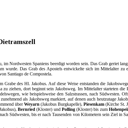
ietramszell
su, im Nordwesten Spaniens beerdigt worden sein. Das Grab geriet lang
 wurde. Das Grab des Apostels entwickelte sich im Mittelalter zu ei
 von Santiago de Compostela.
zum Grabe des Hl. Jakobus. Auf diese Weise entstanden die Jakobsweg
u ziehen, dort beginnt sein Jakobs­weg. Im Mittelalter starteten die P
delswegen, wie beispiels­weise den Salzstrassen, nach Südwesten. Oft
zunehmend als Jakobs­weg markiert, auf denen auch heutzutage Jakobsp
ommend über
Weyarn
(Jakobus Burgkapelle),
Piesenkam
(Kirche St.
 Jakobus),
Bernried
(Kloster) und
Polling
(Kloster) bis zum
Hohenpei
ach Südwesten, bis er nach Tausenden von Kilometern sein Ziel in San