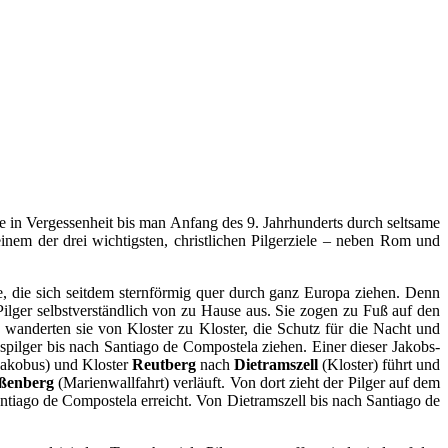
e in Vergessenheit bis man Anfang des 9. Jahrhunderts durch seltsame
nem der drei wichtigsten, christlichen Pilgerziele – neben Rom und
e, die sich seitdem sternförmig quer durch ganz Europa ziehen. Denn
ilger selbst­verständlich von zu Hause aus. Sie zogen zu Fuß auf den
 wanderten sie von Kloster zu Kloster, die Schutz für die Nacht und
ilger bis nach Santiago de Compostela ziehen. Einer dieser Jakobs­
 Jakobus) und Kloster
Reutberg
nach
Dietrams­zell
(Kloster) führt und
ßenberg
(Marienwallfahrt) verläuft. Von dort zieht der Pilger auf dem
tiago de Compostela erreicht. Von Dietramszell bis nach Santiago de