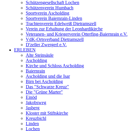
Schützengesellschaft Lochen
Schützenverein Humbach
Sportverein Ascholding
Sportverein Baiernrain-Linden
Trachtenverein Edelweiß Dietramszell
Verein zur Erhaltung der Leonhardikirche
Veteranen- und Kriegerverein Otterfing-Baiernrain e.V.
VdK-Ortsverband Dietramszell
D'zeller Zwergerl e.V.
ERLEBEN
Alte Steinsäule
Ascholding
Kirche und Schloss Ascholding
Baiernrain
Ascholding und die Isar
Birn bei Ascholding
Das "Schwarze Kreuz"
Die "Grüne Marter"
Einöd
Jakobsweg
Jasberg
Kloster mit Stiftskirche
Kreuzbichl
Linden
Lochen