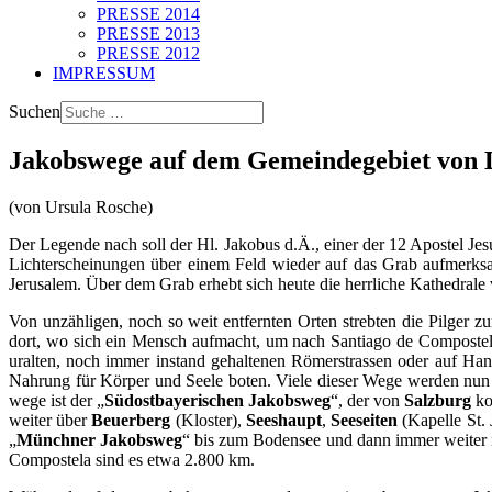
PRESSE 2014
PRESSE 2013
PRESSE 2012
IMPRESSUM
Suchen
Jakobswege auf dem Gemeindegebiet von D
(von Ursula Rosche)
Der Legende nach soll der Hl. Jakobus d.Ä., einer der 12 Apostel Je
Lichterscheinungen über einem Feld wieder auf das Grab aufmerksam
Jerusalem. Über dem Grab erhebt sich heute die herrliche Kathedrale
Von unzähligen, noch so weit entfernten Orten strebten die Pilger 
dort, wo sich ein Mensch aufmacht, um nach Santiago de Compostela z
uralten, noch immer instand gehaltenen Römer­strassen oder auf Han
Nahrung für Körper und Seele boten. Viele dieser Wege werden nun 
wege ist der „
Südostbayerischen Jakobs­weg
“, der von
Salzburg
k
weiter über
Beuerberg
(Kloster),
Seeshaupt
,
Seeseiten
(Kapelle St.
„
Münchner Jakobsweg
“ bis zum Bodensee und dann immer weiter n
Compostela sind es etwa 2.800 km.