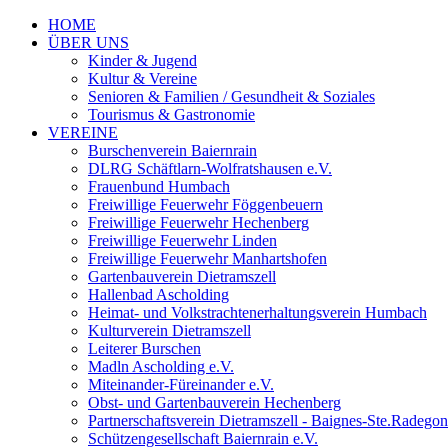
HOME
ÜBER UNS
Kinder & Jugend
Kultur & Vereine
Senioren & Familien / Gesundheit & Soziales
Tourismus & Gastronomie
VEREINE
Burschenverein Baiernrain
DLRG Schäftlarn-Wolfratshausen e.V.
Frauenbund Humbach
Freiwillige Feuerwehr Föggenbeuern
Freiwillige Feuerwehr Hechenberg
Freiwillige Feuerwehr Linden
Freiwillige Feuerwehr Manhartshofen
Gartenbauverein Dietramszell
Hallenbad Ascholding
Heimat- und Volkstrachtenerhaltungsverein Humbach
Kulturverein Dietramszell
Leiterer Burschen
Madln Ascholding e.V.
Miteinander-Füreinander e.V.
Obst- und Gartenbauverein Hechenberg
Partnerschaftsverein Dietramszell - Baignes-Ste.Radego
Schützengesellschaft Baiernrain e.V.