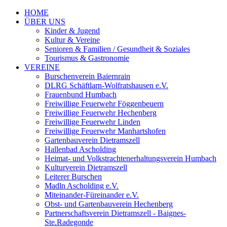
HOME
ÜBER UNS
Kinder & Jugend
Kultur & Vereine
Senioren & Familien / Gesundheit & Soziales
Tourismus & Gastronomie
VEREINE
Burschenverein Baiernrain
DLRG Schäftlarn-Wolfratshausen e.V.
Frauenbund Humbach
Freiwillige Feuerwehr Föggenbeuern
Freiwillige Feuerwehr Hechenberg
Freiwillige Feuerwehr Linden
Freiwillige Feuerwehr Manhartshofen
Gartenbauverein Dietramszell
Hallenbad Ascholding
Heimat- und Volkstrachtenerhaltungsverein Humbach
Kulturverein Dietramszell
Leiterer Burschen
Madln Ascholding e.V.
Miteinander-Füreinander e.V.
Obst- und Gartenbauverein Hechenberg
Partnerschaftsverein Dietramszell - Baignes-
Ste.Radegonde