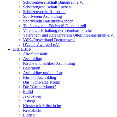
Schützengesellschaft Baiernrain e.V.
Schützengesellschaft Lochen
Schützenverein Humbach
Sportverein Ascholding
Sportverein Baiernrain-Linden
Trachtenverein Edelweiß Dietramszell
Verein zur Erhaltung der Leonhardikirche
Veteranen- und Kriegerverein Otterfing-Baiernrain e.V.
VdK-Ortsverband Dietramszell
D'zeller Zwergerl e.V.
ERLEBEN
Alte Steinsäule
Ascholding
Kirche und Schloss Ascholding
Baiernrain
Ascholding und die Isar
Birn bei Ascholding
Das "Schwarze Kreuz"
Die "Grüne Marter"
Einöd
Jakobsweg
Jasberg
Kloster mit Stiftskirche
Kreuzbichl
Linden